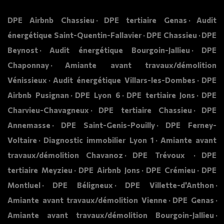
DPE Airbnb Chassieu
DPE tertiaire Genas
Audit
énergétique Saint-Quentin-Fallavier
DPE Chassieu
DPE
Beynost
Audit énergétique Bourgoin-Jallieu
DPE
Chaponnay
Amiante avant travaux/démolition
Vénissieux
Audit énergétique Villars-les-Dombes
DPE
Airbnb Pusignan
DPE Lyon 6
DPE tertiaire Jons
DPE
Charvieu-Chavagneux
DPE tertiaire Chassieu
DPE
Annemasse
DPE Saint-Genis-Pouilly
DPE Ferney-
Voltaire
Diagnostic immobilier Lyon 1
Amiante avant
travaux/démolition Chavanoz
DPE Trévoux
DPE
tertiaire Meyzieu
DPE Airbnb Jons
DPE Crémieu
DPE
Montluel
DPE Béligneux
DPE Villette-d'Anthon
Amiante avant travaux/démolition Vienne
DPE Genas
Amiante avant travaux/démolition Bourgoin-Jallieu