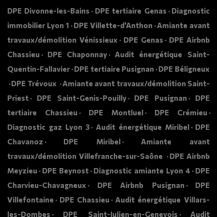
DPE Divonne-les-Bains
DPE tertiaire Genas
Diagnostic
immobilier Lyon 1
DPE Villette-d'Anthon
Amiante avant
travaux/démolition Vénissieux
DPE Genas
DPE Airbnb
Chassieu
DPE Chaponnay
Audit énergétique Saint-
Quentin-Fallavier
DPE tertiaire Pusignan
DPE Béligneux
DPE Trévoux
Amiante avant travaux/démolition Saint-
Priest
DPE Saint-Genis-Pouilly
DPE Pusignan
DPE
tertiaire Chassieu
DPE Montluel
DPE Crémieu
Diagnostic gaz Lyon 3
Audit énergétique Miribel
DPE
Chavanoz
DPE Miribel
Amiante avant
travaux/démolition Villefranche-sur-Saône
DPE Airbnb
Meyzieu
DPE Beynost
Diagnostic amiante Lyon 4
DPE
Charvieu-Chavagneux
DPE Airbnb Pusignan
DPE
Villefontaine
DPE Chassieu
Audit énergétique Villars-
les-Dombes
DPE Saint-Julien-en-Genevois
Audit