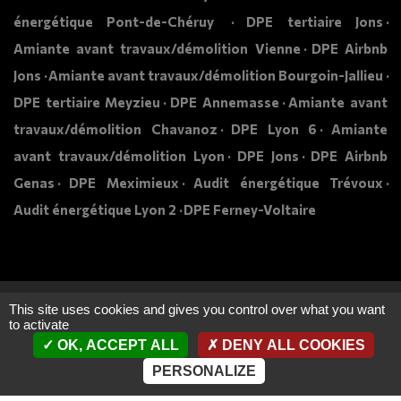
énergétique Pont-de-Chéruy
DPE tertiaire Jons
Amiante avant travaux/démolition Vienne
DPE Airbnb
Jons
Amiante avant travaux/démolition Bourgoin-Jallieu
DPE tertiaire Meyzieu
DPE Annemasse
Amiante avant
travaux/démolition Chavanoz
DPE Lyon 6
Amiante
avant travaux/démolition Lyon
DPE Jons
DPE Airbnb
Genas
DPE Meximieux
Audit énergétique Trévoux
Audit énergétique Lyon 2
DPE Ferney-Voltaire
This site uses cookies and gives you control over what you want
to activate
OK, ACCEPT ALL
DENY ALL COOKIES
Création de site internet :
www.arobiz.com
PERSONALIZE