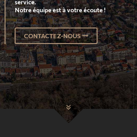
certifiés
pour réaliser l'ensemble de vos
obbligations.
Qualité, réactivité et proximité à votre
service.
Notre équipe est à votre écoute !
VOS OBLIGATIONS DE
VENDEUR
CONTACTEZ-NOUS